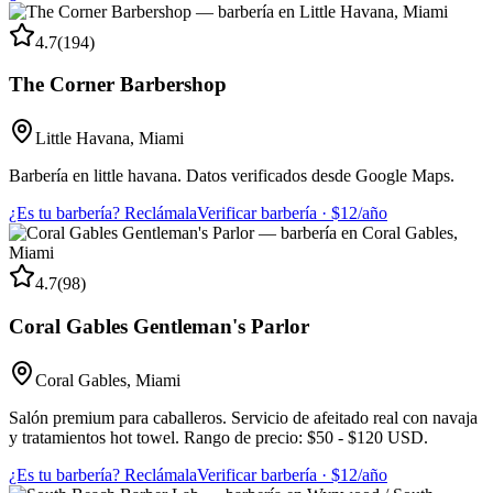
4.7
(
194
)
The Corner Barbershop
Little Havana
,
Miami
Barbería en little havana. Datos verificados desde Google Maps.
¿Es tu barbería? Reclámala
Verificar barbería · $12/año
4.7
(
98
)
Coral Gables Gentleman's Parlor
Coral Gables
,
Miami
Salón premium para caballeros. Servicio de afeitado real con navaja
y tratamientos hot towel. Rango de precio: $50 - $120 USD.
¿Es tu barbería? Reclámala
Verificar barbería · $12/año