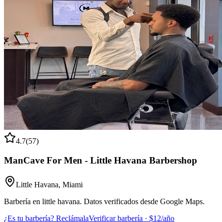
4.7
(
57
)
ManCave For Men - Little Havana Barbershop
Little Havana
,
Miami
Barbería en little havana. Datos verificados desde Google Maps.
¿Es tu barbería? Reclámala
Verificar barbería · $12/año