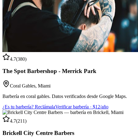
4.7
(
380
)
The Spot Barbershop - Merrick Park
Coral Gables
,
Miami
Barbería en coral gables. Datos verificados desde Google Maps.
¿Es tu barbería? Reclámala
Verificar barbería · $12/año
4.7
(
211
)
Brickell City Centre Barbers