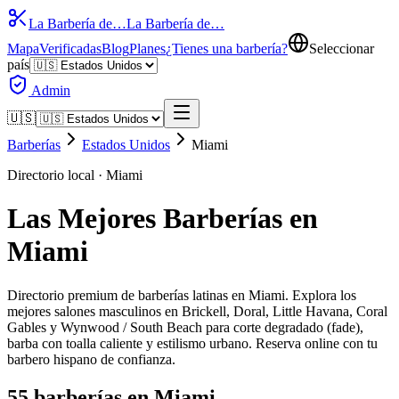
La Barbería de…
La Barbería de…
Mapa
Verificadas
Blog
Planes
¿Tienes una barbería?
Seleccionar
país
Admin
🇺🇸
Barberías
Estados Unidos
Miami
Directorio local ·
Miami
Las Mejores Barberías en
Miami
Directorio premium de barberías latinas en Miami. Explora los
mejores salones masculinos en Brickell, Doral, Little Havana, Coral
Gables y Wynwood / South Beach para corte degradado (fade),
barba con toalla caliente y estilismo urbano. Reserva online con tu
barbero hispano de confianza.
55
barberías en
Miami