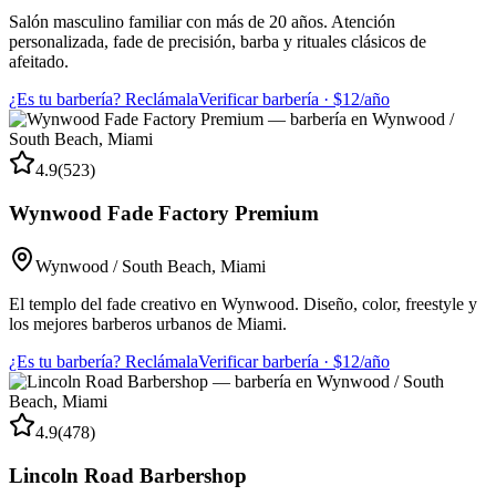
Salón masculino familiar con más de 20 años. Atención
personalizada, fade de precisión, barba y rituales clásicos de
afeitado.
¿Es tu barbería? Reclámala
Verificar barbería · $12/año
4.9
(
523
)
Wynwood Fade Factory Premium
Wynwood / South Beach
,
Miami
El templo del fade creativo en Wynwood. Diseño, color, freestyle y
los mejores barberos urbanos de Miami.
¿Es tu barbería? Reclámala
Verificar barbería · $12/año
4.9
(
478
)
Lincoln Road Barbershop