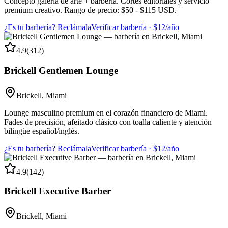
Concepto galería de arte + barbería. Cortes editoriales y servicio
premium creativo. Rango de precio: $50 - $115 USD.
¿Es tu barbería? Reclámala
Verificar barbería · $12/año
4.9
(
312
)
Brickell Gentlemen Lounge
Brickell
,
Miami
Lounge masculino premium en el corazón financiero de Miami.
Fades de precisión, afeitado clásico con toalla caliente y atención
bilingüe español/inglés.
¿Es tu barbería? Reclámala
Verificar barbería · $12/año
4.9
(
142
)
Brickell Executive Barber
Brickell
,
Miami