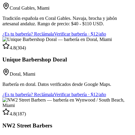
Coral Gables
,
Miami
Tradición española en Coral Gables. Navaja, brocha y jabón
artesanal andaluz. Rango de precio: $40 - $110 USD.
¿Es tu barbería? Reclámala
Verificar barbería · $12/año
4.8
(
304
)
Unique Barbershop Doral
Doral
,
Miami
Barbería en doral. Datos verificados desde Google Maps.
¿Es tu barbería? Reclámala
Verificar barbería · $12/año
4.8
(
187
)
NW2 Street Barbers