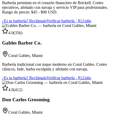
Barbería premium en el corazón financiero de Brickell. Cortes
ejecutivos, afeitado con navaja y servicio VIP para profesionales.
Rango de precio: $45 - $90 USD.
¿Es tu barbería? Reclámala
Verificar barbería · $12/año
4.9
(
356
)
Gables Barber Co.
Coral Gables
,
Miami
Barbería tradicional con toque moderno en Coral Gables. Cortes
clásicos, fade, barba esculpida y afeitado con navaja.
¿Es tu barbería? Reclámala
Verificar barbería · $12/año
4.9
(
412
)
Don Carlos Grooming
Coral Gables
,
Miami