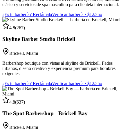
clásico y servicios de spa masculino para clientela internacional.
¿Es tu barbería? Reclámala
Verificar barbería · $12/año
4.8
(
267
)
Skyline Barber Studio Brickell
Brickell
,
Miami
Barbershop boutique con vistas al skyline de Brickell. Fades
urbanos, diseño creativo y experiencia premium para hombres
exigentes.
¿Es tu barbería? Reclámala
Verificar barbería · $12/año
4.8
(
637
)
The Spot Barbershop - Brickell Bay
Brickell
,
Miami