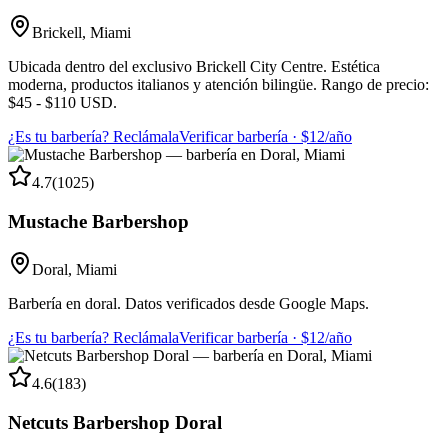
Brickell
,
Miami
Ubicada dentro del exclusivo Brickell City Centre. Estética
moderna, productos italianos y atención bilingüe. Rango de precio:
$45 - $110 USD.
¿Es tu barbería? Reclámala
Verificar barbería · $12/año
4.7
(
1025
)
Mustache Barbershop
Doral
,
Miami
Barbería en doral. Datos verificados desde Google Maps.
¿Es tu barbería? Reclámala
Verificar barbería · $12/año
4.6
(
183
)
Netcuts Barbershop Doral