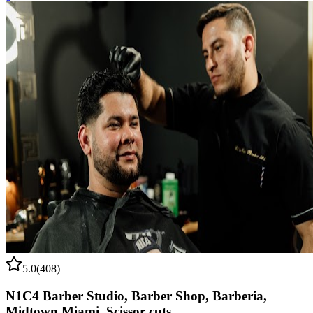
5.0
(
408
)
N1C4 Barber Studio, Barber Shop, Barberia,
Midtown Miami. Scissor cuts.