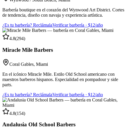
Barbería boutique en el corazón del Wynwood Art District. Cortes
de tendencia, diseño con navaja y experiencia artística.
¿Es tu barbería? Reclámala
Verificar barbería · $12/año
4.8
(
294
)
Miracle Mile Barbers
Coral Gables
,
Miami
En el icónico Miracle Mile. Estilo Old School americano con
maestros barberos hispanos. Especialidad en pompadour y side
parts.
¿Es tu barbería? Reclámala
Verificar barbería · $12/año
4.8
(
154
)
Andalusia Old School Barbers