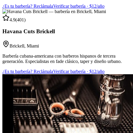
¿Es tu barbería? Reclámala
Verificar barbería · $12/año
4.9
(
401
)
Havana Cuts Brickell
Brickell
,
Miami
Barbería cubana-americana con barberos hispanos de tercera
generación. Especialistas en fade clásico, taper y diseño urbano.
¿Es tu barbería? Reclámala
Verificar barbería · $12/año