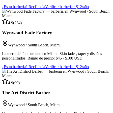
¿Es tu barbería? Reclámala
Verificar barbería · $12/año
4.9
(
234
)
Wynwood Fade Factory
Wynwood / South Beach
,
Miami
La meca del fade urbano en Miami. Skin fades, taper y diseños
personalizados. Rango de precio: $45 - $100 USD.
¿Es tu barbería? Reclámala
Verificar barbería · $12/año
4.9
(
99
)
The Art District Barber
Wynwood / South Beach
,
Miami