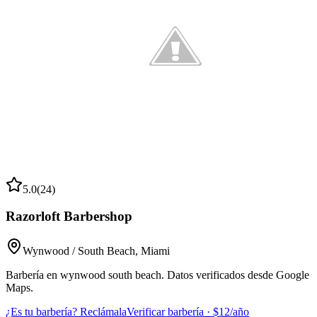
5.0
(
24
)
Razorloft Barbershop
Wynwood / South Beach
,
Miami
Barbería en wynwood south beach. Datos verificados desde Google
Maps.
¿Es tu barbería? Reclámala
Verificar barbería · $12/año