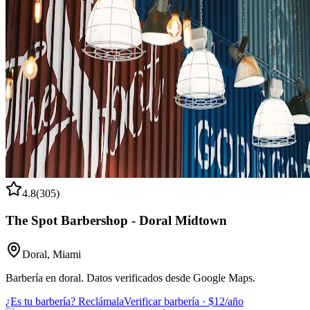
4.8
(
305
)
The Spot Barbershop - Doral Midtown
Doral
,
Miami
Barbería en doral. Datos verificados desde Google Maps.
¿Es tu barbería? Reclámala
Verificar barbería · $12/año