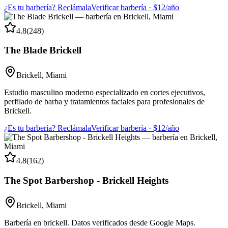
¿Es tu barbería? Reclámala
Verificar barbería · $12/año
4.8
(
248
)
The Blade Brickell
Brickell
,
Miami
Estudio masculino moderno especializado en cortes ejecutivos,
perfilado de barba y tratamientos faciales para profesionales de
Brickell.
¿Es tu barbería? Reclámala
Verificar barbería · $12/año
4.8
(
162
)
The Spot Barbershop - Brickell Heights
Brickell
,
Miami
Barbería en brickell. Datos verificados desde Google Maps.