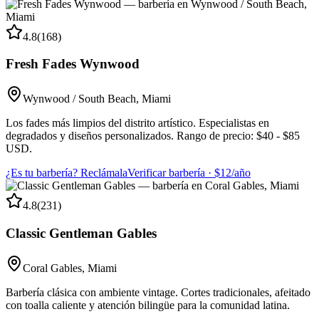
4.8
(
168
)
Fresh Fades Wynwood
Wynwood / South Beach
,
Miami
Los fades más limpios del distrito artístico. Especialistas en
degradados y diseños personalizados. Rango de precio: $40 - $85
USD.
¿Es tu barbería? Reclámala
Verificar barbería · $12/año
4.8
(
231
)
Classic Gentleman Gables
Coral Gables
,
Miami
Barbería clásica con ambiente vintage. Cortes tradicionales, afeitado
con toalla caliente y atención bilingüe para la comunidad latina.