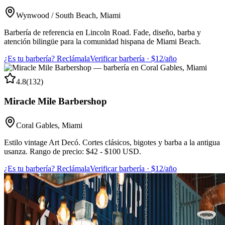
Wynwood / South Beach
,
Miami
Barbería de referencia en Lincoln Road. Fade, diseño, barba y
atención bilingüe para la comunidad hispana de Miami Beach.
¿Es tu barbería? Reclámala
Verificar barbería · $12/año
4.8
(
132
)
Miracle Mile Barbershop
Coral Gables
,
Miami
Estilo vintage Art Decó. Cortes clásicos, bigotes y barba a la antigua
usanza. Rango de precio: $42 - $100 USD.
¿Es tu barbería? Reclámala
Verificar barbería · $12/año