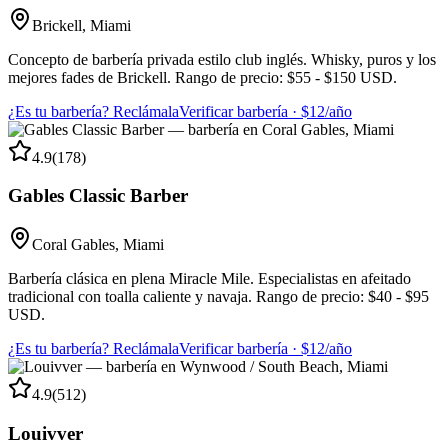
Brickell
,
Miami
Concepto de barbería privada estilo club inglés. Whisky, puros y los
mejores fades de Brickell. Rango de precio: $55 - $150 USD.
¿Es tu barbería? Reclámala
Verificar barbería · $12/año
4.9
(
178
)
Gables Classic Barber
Coral Gables
,
Miami
Barbería clásica en plena Miracle Mile. Especialistas en afeitado
tradicional con toalla caliente y navaja. Rango de precio: $40 - $95
USD.
¿Es tu barbería? Reclámala
Verificar barbería · $12/año
4.9
(
512
)
Louivver