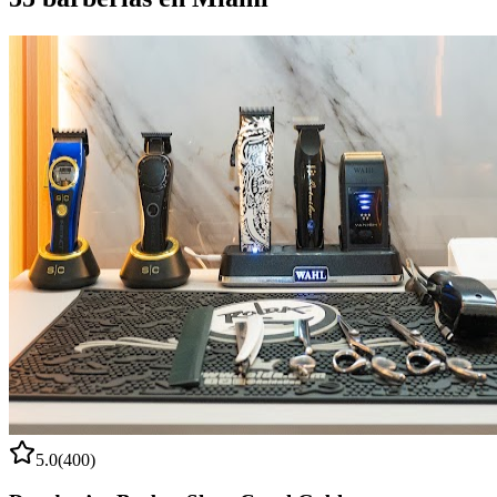
5.0
(
400
)