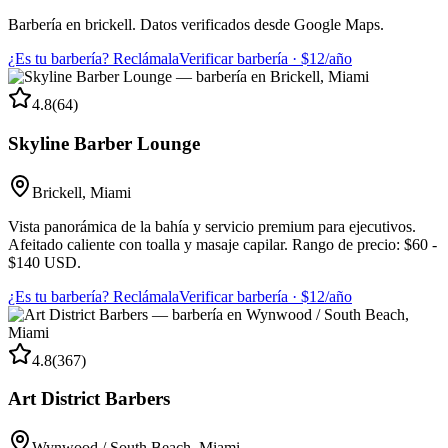
Barbería en brickell. Datos verificados desde Google Maps.
¿Es tu barbería? Reclámala
Verificar barbería · $12/año
4.8
(
64
)
Skyline Barber Lounge
Brickell
,
Miami
Vista panorámica de la bahía y servicio premium para ejecutivos.
Afeitado caliente con toalla y masaje capilar. Rango de precio: $60 -
$140 USD.
¿Es tu barbería? Reclámala
Verificar barbería · $12/año
4.8
(
367
)
Art District Barbers
Wynwood / South Beach
,
Miami