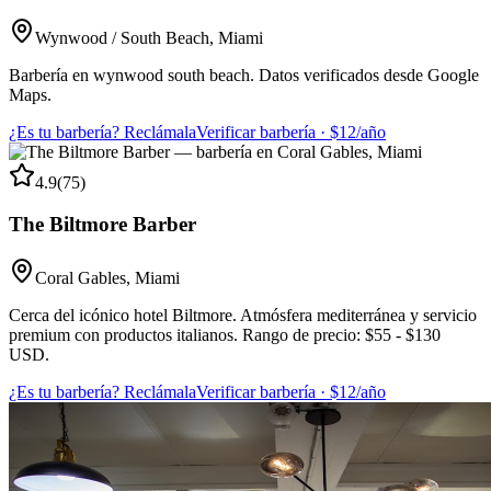
Wynwood / South Beach
,
Miami
Barbería en wynwood south beach. Datos verificados desde Google
Maps.
¿Es tu barbería? Reclámala
Verificar barbería · $12/año
4.9
(
75
)
The Biltmore Barber
Coral Gables
,
Miami
Cerca del icónico hotel Biltmore. Atmósfera mediterránea y servicio
premium con productos italianos. Rango de precio: $55 - $130
USD.
¿Es tu barbería? Reclámala
Verificar barbería · $12/año