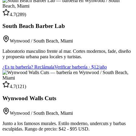
4.7
(
289
)
South Beach Barber Lab
Wynwood / South Beach
,
Miami
Laboratorio masculino frente al mar. Cortes modernos, fade, diseño
y propuesta urbana para locales y turistas.
¿Es tu barbería? Reclámala
Verificar barbería · $12/año
4.7
(
121
)
Wynwood Walls Cuts
Wynwood / South Beach
,
Miami
Junto a los famosos murales. Estilo moderno, undercuts y barbas
esculpidas. Rango de precio: $42 - $95 USD.