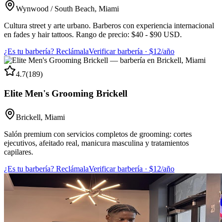
Wynwood / South Beach
,
Miami
Cultura street y arte urbano. Barberos con experiencia internacional
en fades y hair tattoos. Rango de precio: $40 - $90 USD.
¿Es tu barbería? Reclámala
Verificar barbería · $12/año
4.7
(
189
)
Elite Men's Grooming Brickell
Brickell
,
Miami
Salón premium con servicios completos de grooming: cortes
ejecutivos, afeitado real, manicura masculina y tratamientos
capilares.
¿Es tu barbería? Reclámala
Verificar barbería · $12/año