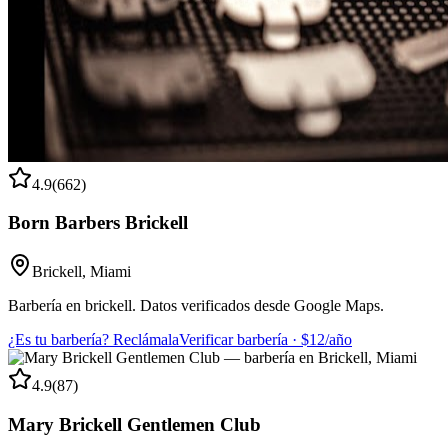
4.9
(
662
)
Born Barbers Brickell
Brickell
,
Miami
Barbería en brickell. Datos verificados desde Google Maps.
¿Es tu barbería? Reclámala
Verificar barbería · $12/año
4.9
(
87
)
Mary Brickell Gentlemen Club