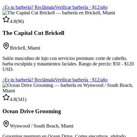
¿Es tu barbería? Reclámala
Verificar barbería · $12/año
4.8
(
96
)
The Capital Cut Brickell
Brickell
,
Miami
Salón masculino de lujo con servicios premium: corte de cabello,
barba esculpida y tratamientos faciales. Rango de precio: $50 - $120
USD.
¿Es tu barbería? Reclámala
Verificar barbería · $12/año
4.8
(
341
)
Ocean Drive Grooming
Wynwood / South Beach
,
Miami
Grooming premium en Ocean Drive. Cortes ejecutivos, afeitado