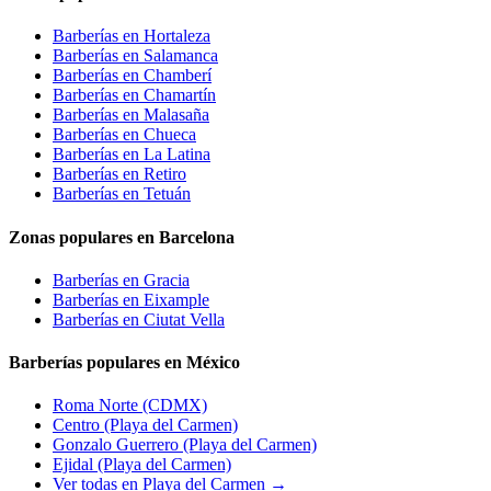
Barberías en
Hortaleza
Barberías en
Salamanca
Barberías en
Chamberí
Barberías en
Chamartín
Barberías en
Malasaña
Barberías en
Chueca
Barberías en
La Latina
Barberías en
Retiro
Barberías en
Tetuán
Zonas populares en Barcelona
Barberías en
Gracia
Barberías en
Eixample
Barberías en
Ciutat Vella
Barberías populares en México
Roma Norte
(CDMX)
Centro
(Playa del Carmen)
Gonzalo Guerrero
(Playa del Carmen)
Ejidal
(Playa del Carmen)
Ver todas en Playa del Carmen →