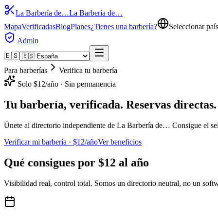
La Barbería de…
La Barbería de…
Mapa
Verificadas
Blog
Planes
¿Tienes una barbería?
Seleccionar paí
Admin
🇪🇸
Para barberías
Verifica tu barbería
Solo $12/año · Sin permanencia
Tu barbería,
verificada
. Reservas directas.
Únete al directorio independiente de La Barbería de… Consigue el se
Verificar mi barbería · $12/año
Ver beneficios
Qué consigues por
$12 al año
Visibilidad real, control total. Somos un directorio neutral, no un soft