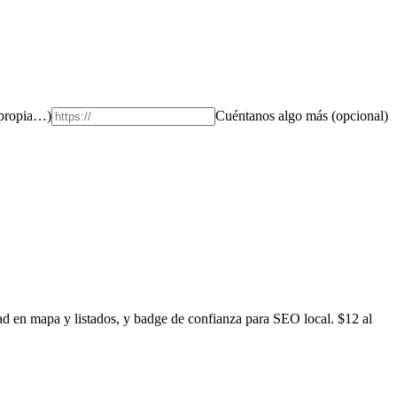
 propia…)
Cuéntanos algo más (opcional)
idad en mapa y listados, y badge de confianza para SEO local. $12 al