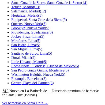
Santa Cruz de la Sierra
,
Santa Cruz de la Sierra
(
14
)
Tetuán
,
Madrid
(
13
)
Salamanca
,
Madrid
(
12
)
Hortaleza
,
Madrid
(
5
)
Equipetrol
,
Santa Cruz de la Sierra
(
5
)
Queens
,
Nueva York
(
5
)
Brooklyn
,
Nueva York
(
5
)
Providencia
,
Guadalajara
(
5
)
Jockey Plaza
,
Lima
(
5
)
Miraflores
,
Lima
(
5
)
San Isidro
,
Lima
(
5
)
San Miguel
,
Lima
(
5
)
Santiago de Surco
,
Lima
(
5
)
Doral
,
Miami
(
5
)
Little Havana
,
Miami
(
5
)
Roma Norte · Condesa
,
Ciudad de México
(
5
)
San Pedro Garza García
,
Monterrey
(
5
)
Washington Heights
,
Nueva York
(
5
)
Eixample
,
Barcelona
(
3
)
Centro
,
Playa del Carmen
(
3
)
🇧🇴
Nuevo en La Barbería de…
Directorio premium de barberías
en Santa Cruz (Bolivia).
Ver barberías en Santa Cruz →