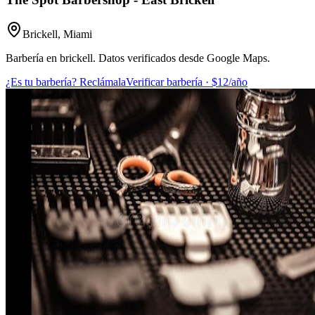
Brickell
,
Miami
Barbería en brickell. Datos verificados desde Google Maps.
¿Es tu barbería? Reclámala
Verificar barbería · $12/año