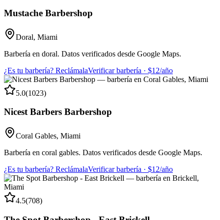
Mustache Barbershop
Doral
,
Miami
Barbería en doral. Datos verificados desde Google Maps.
¿Es tu barbería? Reclámala
Verificar barbería · $12/año
5.0
(
1023
)
Nicest Barbers Barbershop
Coral Gables
,
Miami
Barbería en coral gables. Datos verificados desde Google Maps.
¿Es tu barbería? Reclámala
Verificar barbería · $12/año
4.5
(
708
)
The Spot Barbershop - East Brickell