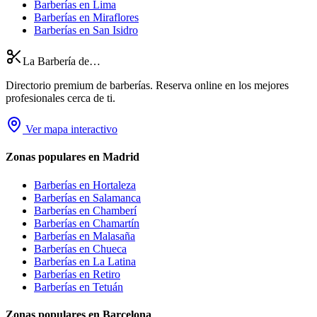
Barberías en Lima
Barberías en Miraflores
Barberías en San Isidro
La Barbería de…
Directorio premium de barberías. Reserva online en los mejores
profesionales cerca de ti.
Ver mapa interactivo
Zonas populares en Madrid
Barberías en
Hortaleza
Barberías en
Salamanca
Barberías en
Chamberí
Barberías en
Chamartín
Barberías en
Malasaña
Barberías en
Chueca
Barberías en
La Latina
Barberías en
Retiro
Barberías en
Tetuán
Zonas populares en Barcelona