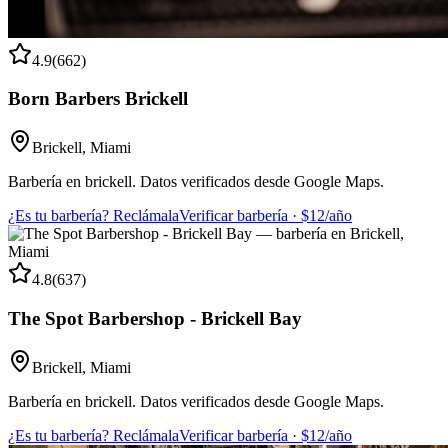
4.9
(
662
)
Born Barbers Brickell
Brickell
,
Miami
Barbería en brickell. Datos verificados desde Google Maps.
¿Es tu barbería? Reclámala
Verificar barbería · $12/año
4.8
(
637
)
The Spot Barbershop - Brickell Bay
Brickell
,
Miami
Barbería en brickell. Datos verificados desde Google Maps.
¿Es tu barbería? Reclámala
Verificar barbería · $12/año