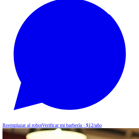
Reemplazar al robot
Verificar mi barbería · $12/año