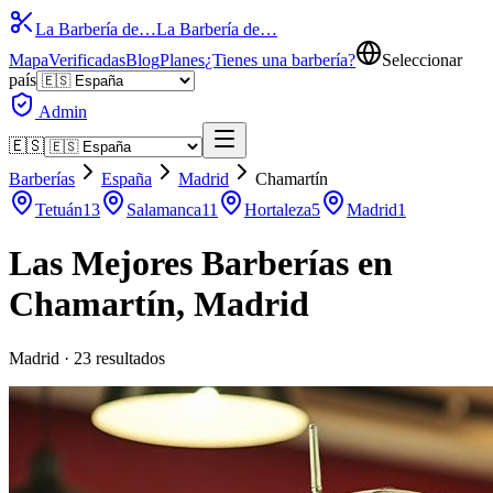
La Barbería de…
La Barbería de…
Mapa
Verificadas
Blog
Planes
¿Tienes una barbería?
Seleccionar
país
Admin
🇪🇸
Barberías
España
Madrid
Chamartín
Tetuán
13
Salamanca
11
Hortaleza
5
Madrid
1
Las Mejores Barberías en
Chamartín
,
Madrid
Madrid
·
23
resultados