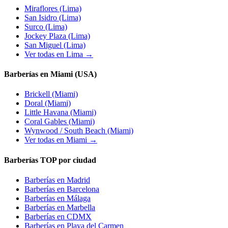
Miraflores
(Lima)
San Isidro
(Lima)
Surco
(Lima)
Jockey Plaza
(Lima)
San Miguel
(Lima)
Ver todas en Lima →
Barberías en Miami (USA)
Brickell
(Miami)
Doral
(Miami)
Little Havana
(Miami)
Coral Gables
(Miami)
Wynwood / South Beach
(Miami)
Ver todas en Miami →
Barberías TOP por ciudad
Barberías en
Madrid
Barberías en
Barcelona
Barberías en
Málaga
Barberías en
Marbella
Barberías en
CDMX
Barberías en
Playa del Carmen