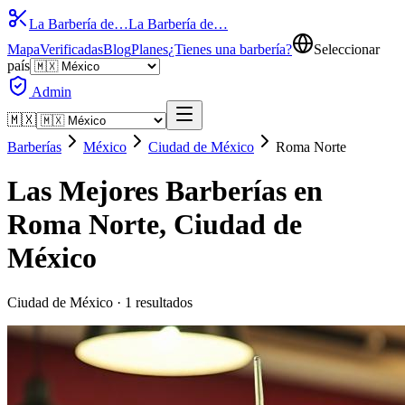
La Barbería de…
La Barbería de…
Mapa
Verificadas
Blog
Planes
¿Tienes una barbería?
Seleccionar
país
Admin
🇲🇽
Barberías
México
Ciudad de México
Roma Norte
Las Mejores Barberías en
Roma Norte
,
Ciudad de
México
Ciudad de México
·
1
resultados