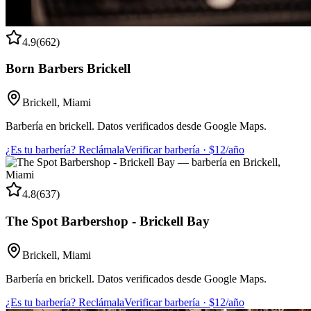
4.9
(
662
)
Born Barbers Brickell
Brickell
,
Miami
Barbería en brickell. Datos verificados desde Google Maps.
¿Es tu barbería? Reclámala
Verificar barbería · $12/año
4.8
(
637
)
The Spot Barbershop - Brickell Bay
Brickell
,
Miami
Barbería en brickell. Datos verificados desde Google Maps.
¿Es tu barbería? Reclámala
Verificar barbería · $12/año