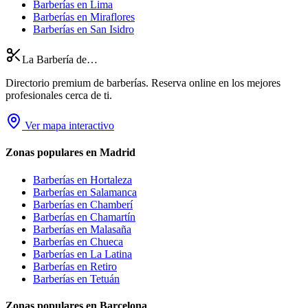
Barberías en Lima
Barberías en Miraflores
Barberías en San Isidro
La Barbería de…
Directorio premium de barberías. Reserva online en los mejores
profesionales cerca de ti.
Ver mapa interactivo
Zonas populares en Madrid
Barberías en
Hortaleza
Barberías en
Salamanca
Barberías en
Chamberí
Barberías en
Chamartín
Barberías en
Malasaña
Barberías en
Chueca
Barberías en
La Latina
Barberías en
Retiro
Barberías en
Tetuán
Zonas populares en Barcelona