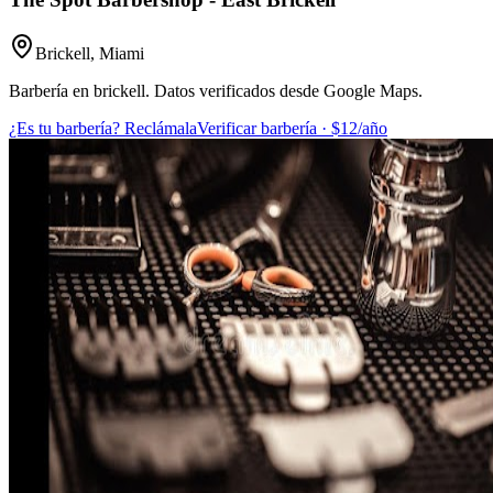
Brickell
,
Miami
Barbería en brickell. Datos verificados desde Google Maps.
¿Es tu barbería? Reclámala
Verificar barbería · $12/año