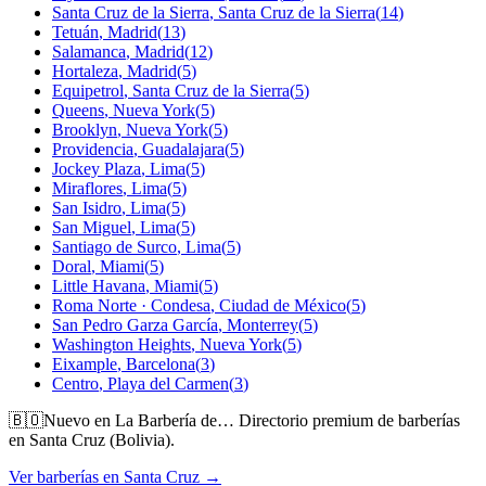
Santa Cruz de la Sierra
,
Santa Cruz de la Sierra
(
14
)
Tetuán
,
Madrid
(
13
)
Salamanca
,
Madrid
(
12
)
Hortaleza
,
Madrid
(
5
)
Equipetrol
,
Santa Cruz de la Sierra
(
5
)
Queens
,
Nueva York
(
5
)
Brooklyn
,
Nueva York
(
5
)
Providencia
,
Guadalajara
(
5
)
Jockey Plaza
,
Lima
(
5
)
Miraflores
,
Lima
(
5
)
San Isidro
,
Lima
(
5
)
San Miguel
,
Lima
(
5
)
Santiago de Surco
,
Lima
(
5
)
Doral
,
Miami
(
5
)
Little Havana
,
Miami
(
5
)
Roma Norte · Condesa
,
Ciudad de México
(
5
)
San Pedro Garza García
,
Monterrey
(
5
)
Washington Heights
,
Nueva York
(
5
)
Eixample
,
Barcelona
(
3
)
Centro
,
Playa del Carmen
(
3
)
🇧🇴
Nuevo en La Barbería de…
Directorio premium de barberías
en Santa Cruz (Bolivia).
Ver barberías en Santa Cruz →