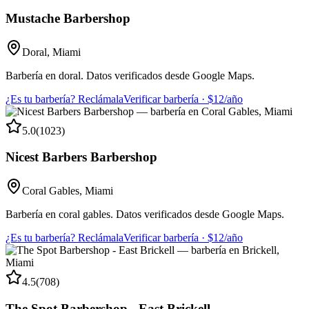
Mustache Barbershop
Doral
,
Miami
Barbería en doral. Datos verificados desde Google Maps.
¿Es tu barbería? Reclámala
Verificar barbería · $12/año
5.0
(
1023
)
Nicest Barbers Barbershop
Coral Gables
,
Miami
Barbería en coral gables. Datos verificados desde Google Maps.
¿Es tu barbería? Reclámala
Verificar barbería · $12/año
4.5
(
708
)
The Spot Barbershop - East Brickell