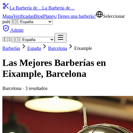
La Barbería de…
La Barbería de…
Mapa
Verificadas
Blog
Planes
¿Tienes una barbería?
Seleccionar
país
Admin
🇪🇸
Barberías
España
Barcelona
Eixample
Las Mejores Barberías en
Eixample
,
Barcelona
Barcelona
·
3
resultados