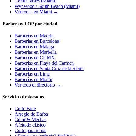
Coral Gables
(Miami)
Wynwood / South Beach
(Miami)
Ver todas en Miami →
Barberías TOP por ciudad
Barberías en
Madrid
Barberías en
Barcelona
Barberías en
Málaga
Barberías en
Marbella
Barberías en
CDMX
Barberías en
Playa del Carmen
Barberías en
Santa Cruz de la Sierra
Barberías en
Lima
Barberías en
Miami
Ver todo el directorio →
Servicios destacados
Corte Fade
Arreglo de Barba
Color & Mechas
Afeitado clásico
Corte para niños
¿Tienes una barbería? Verifícate