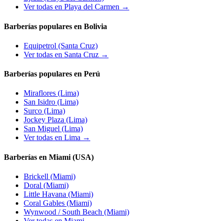
Ver todas en Playa del Carmen →
Barberías populares en Bolivia
Equipetrol
(Santa Cruz)
Ver todas en Santa Cruz →
Barberías populares en Perú
Miraflores
(Lima)
San Isidro
(Lima)
Surco
(Lima)
Jockey Plaza
(Lima)
San Miguel
(Lima)
Ver todas en Lima →
Barberías en Miami (USA)
Brickell
(Miami)
Doral
(Miami)
Little Havana
(Miami)
Coral Gables
(Miami)
Wynwood / South Beach
(Miami)
Ver todas en Miami →