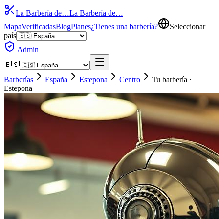
La Barbería de…
La Barbería de…
Mapa
Verificadas
Blog
Planes
¿Tienes una barbería?
Seleccionar
país
Admin
🇪🇸
Barberías
España
Estepona
Centro
Tu barbería ·
Estepona